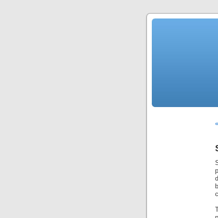
«
b
c
p